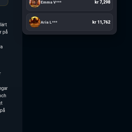
kr 19,022
Amy D***
kr 7,298
Emma V***
lärt
r på
ra
r
ngar
och
gt
 på