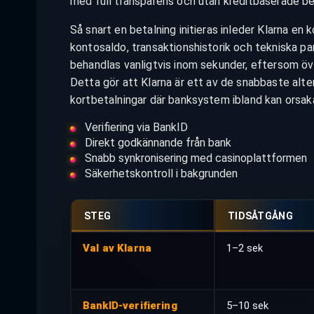
med full transparens och utan kreditbaserade bet
Så snart en betalning initieras inleder Klarna 
kontosaldo, transaktionshistorik och tekniska par
behandlas vanligtvis inom sekunder, eftersom öve
Detta gör att Klarna är ett av de snabbaste alter
kortbetalningar där banksystem ibland kan orsaka
Verifiering via BankID
Direkt godkännande från bank
Snabb synkronisering med casinoplattformen
Säkerhetskontroll i bakgrunden
STEG
TIDSÅTGÅNG
Val av Klarna
1–2 sek
BankID-verifiering
5–10 sek