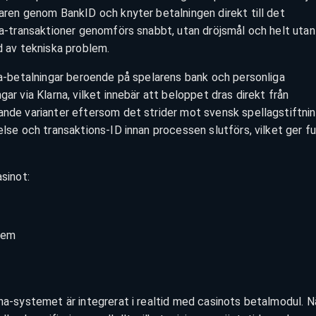
laren genom BankID och knyter betalningen direkt till det
na-transaktioner genomförs snabbt, utan dröjsmål och helt utan 
d av tekniska problem.
rna-betalningar beroende på spelarens bank och personliga
ar via Klarna, vilket innebär att beloppet dras direkt från
ande varianter eftersom det strider mot svensk spellagstiftnin
else och transaktions-ID innan processen slutförs, vilket ger fu
asinot:
tem
rna-systemet är integrerat i realtid med casinots betalmodul. N