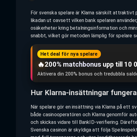
För svenska spelare är Klarna särskilt attraktivt
likadan ut oavsett vilken bank spelaren använder,
osäkerheter kring betalningsinformation och mins
snabbt, vilket gör metoden lämplig för spelare so
Het deal för nya spelare
🔥
200% matchbonus upp till 10 
Aktivera din 200% bonus och tredubbla saldo
Hur Klarna-insättningar funger
När spelare gör en insättning via Klarna på ett s
både casinooperatören och Klarna genomför autom
och skickas vidare till BankID-verifiering. Däref
Svenska casinon är skyldiga att följa Spelinspek