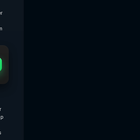
er
m
r
pp
s