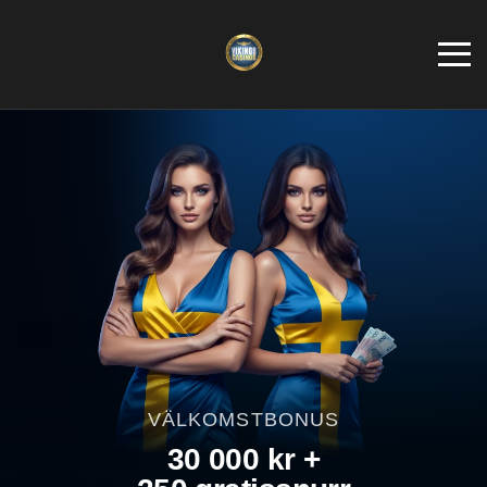
VÄLKOMSTBONUS
30 000 kr +