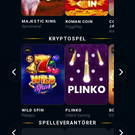
MAJESTIC KING
ROMAN COIN
COIN CRAZE
JACKPOT
Spinomenal
PoggiPlay
Mancala
KRYPTOSPEL
⚡
x50
x50
WILD SPIN
PLINKO
BOOK OF CA
Platipus
Orbital Gaming
BGaming
SPELLEVERANTÖRER