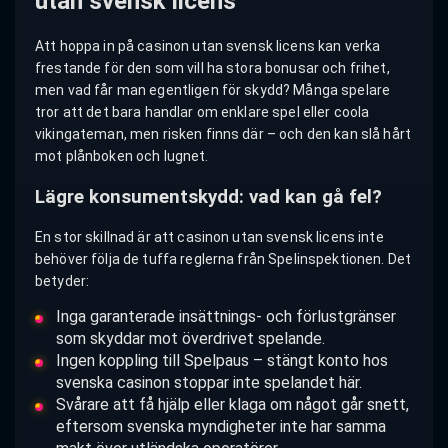
utan svensk licens
Att hoppa in på casinon utan svensk licens kan verka
frestande för den som vill ha stora bonusar och frihet,
men vad får man egentligen för skydd? Många spelare
tror att det bara handlar om enklare spel eller coola
vikingateman, men risken finns där – och den kan slå hårt
mot plånboken och lugnet.
Lägre konsumentskydd: vad kan gå fel?
En stor skillnad är att casinon utan svensk licens inte
behöver följa de tuffa reglerna från Spelinspektionen. Det
betyder:
Inga garanterade insättnings- och förlustgränser
som skyddar mot överdrivet spelande.
Ingen koppling till Spelpaus – stängt konto hos
svenska casinon stoppar inte spelandet här.
Svårare att få hjälp eller klaga om något går snett,
eftersom svenska myndigheter inte har samma