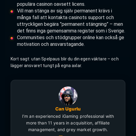
populära casinon oavsett licens.
Vill man stänga av sig själv permanent krävs i
många fall att kontakta casinots support och
uttryckligen begära ”permanent stängning” – men
det finns inga gemensamma register som i Sverige.
Communities och stödgrupper online kan också ge
motivation och ansvarstagande.
Kort sagt: utan Spelpaus blir du din egen väktare – och
lägger ansvaret tungt på egna axlar.
Can Ugurlu
I’m an experienced iGaming professional with
more than 11 years in acquisition, affiliate
management, and grey market growth.