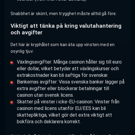
Snabbhet är skönt, men trygghet måste alltid gå före.
Viktigt att tänka på kring valutahantering
och avgifter
Det här är kryphålet som kan äta upp vinsten med en
osynlig tjuv:
Växlingsavgifter: Många casinon håller sig till euro
eller dollar, vilket betyder att växlingskurser och
extrakostnader kan bli saftiga för svenskar.
Bankernas avgifter: Vissa svenska banker lägger på
extra avgifter eller blockerar betalningar till
casinon utan svensk licens.
Skatter på vinster i icke-EU-casinon: Vinster från
casinon med licens utanför EU/EES kan bli
skattepliktiga, vilket gör det extra viktigt att
bokföra och deklarera korrekt.