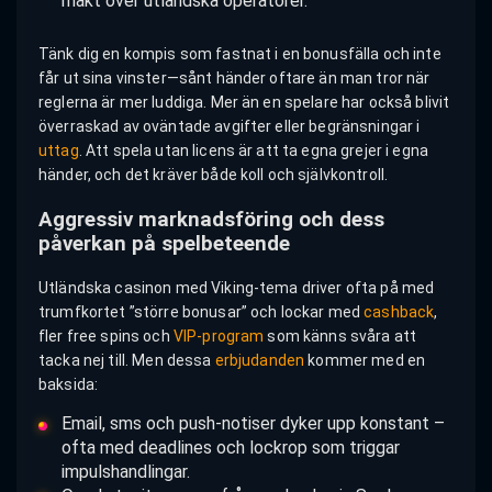
makt över utländska operatörer.
Tänk dig en kompis som fastnat i en bonusfälla och inte
får ut sina vinster—sånt händer oftare än man tror när
reglerna är mer luddiga. Mer än en spelare har också blivit
överraskad av oväntade avgifter eller begränsningar i
uttag
. Att spela utan licens är att ta egna grejer i egna
händer, och det kräver både koll och självkontroll.
Aggressiv marknadsföring och dess
påverkan på spelbeteende
Utländska casinon med Viking-tema driver ofta på med
trumfkortet ”större bonusar” och lockar med
cashback
,
fler free spins och
VIP-program
som känns svåra att
tacka nej till. Men dessa
erbjudanden
kommer med en
baksida:
Email, sms och push-notiser dyker upp konstant –
ofta med deadlines och lockrop som triggar
impulshandlingar.