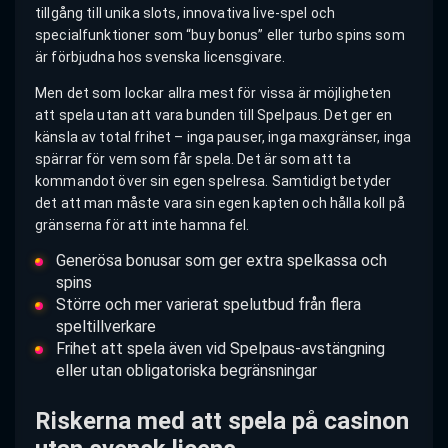
tillgång till unika slots, innovativa live-spel och
specialfunktioner som “buy bonus” eller turbo spins som
är förbjudna hos svenska licensgivare.
Men det som lockar allra mest för vissa är möjligheten
att spela utan att vara bunden till Spelpaus. Det ger en
känsla av total frihet – inga pauser, inga maxgränser, inga
spärrar för vem som får spela. Det är som att ta
kommandot över sin egen spelresa. Samtidigt betyder
det att man måste vara sin egen kapten och hålla koll på
gränserna för att inte hamna fel.
Generösa bonusar som ger extra spelkassa och
spins
Större och mer varierat spelutbud från flera
speltillverkare
Frihet att spela även vid Spelpaus-avstängning
eller utan obligatoriska begränsningar
Riskerna med att spela på casinon