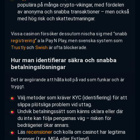
populära på många crypto-vikingar, med fördelen
av anonyma och snabba transaktioner – men också
med hög risk och skatteutmaningar.
Vissa casinon försöker dessutom nischa sig med ”snabb
registrering
” a la Pay N Play, men svenska system som
Trustly
och
Swish
är ofta blockerade.
Hur man identifierar säkra och snabba
betalningslösningar
Det är avgörande att hålla koll på vad som funkar och är
tryggt.
Välj metoder som kräver KYC (identifiering) för att
slippa plötsliga problem vid uttag.
Undvik betalningssätt som känns oklara eller där
du inte kan följa pengarnas väg – risken för
bedrägerier ökar annars.
Läs
recensioner
och kolla om casinot har legitima
licenser (t.ex. MGA eller Estland).