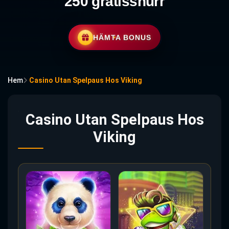
250 gratissnurr
HÄMTA BONUS
Hem
Casino Utan Spelpaus Hos Viking
Casino Utan Spelpaus Hos
Viking