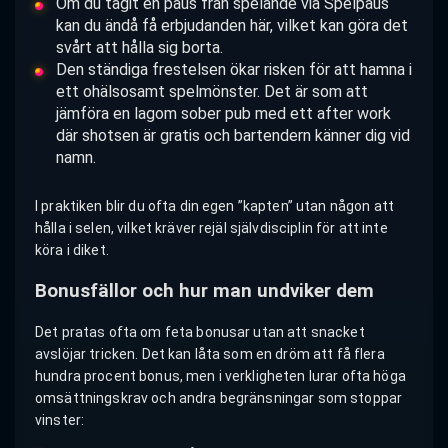
Om du tagit en paus från spelande via Spelpaus
kan du ändå få erbjudanden här, vilket kan göra det
svårt att hålla sig borta.
Den ständiga frestelsen ökar risken för att hamna i
ett ohälsosamt spelmönster. Det är som att
jämföra en lagom sober pub med ett after work
där shotsen är gratis och bartendern känner dig vid
namn.
I praktiken blir du ofta din egen ”kapten” utan någon att
hålla i selen, vilket kräver rejäl självdisciplin för att inte
köra i diket.
Bonusfällor och hur man undviker dem
Det pratas ofta om feta bonusar utan att snacket
avslöjar tricken. Det kan låta som en dröm att få flera
hundra procent bonus, men i verkligheten lurar ofta höga
omsättningskrav och andra begränsningar som stoppar
vinster: